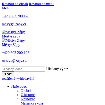
Rovnou na obsah
Rovnou na menu
Menu
+420 602 200 128
mestys@zapy.cz
Městys
Zápy
Městys
Zápy
+420 602 200 128
mestys@zapy.cz
Hledaný výraz
Hledat
rozšířené vyhledávání
Naše obec
O obci
Z historie
Knihovna
Mateřská škola