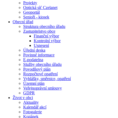
Projekty
Optická síť Czelanet
Geoportál
Senioři - kiosek
Obecní úřad
Struktura obecního úřadu
Zastupitelstvo obce
Finanční výbor
Kontrolní výbor
Usnesení
Úřední deska
Povinné informace
E-podatelna
Služby obecního úřadu
Povodňový plán
Rozpočtové opatření
Vyhlášky, směrnice, opatření
Územní plán
Veřejnoprávní smlouvy
GDPR
Život v obci
Aktuality
Kalendář akcí
Fotogalerie
Krajánek