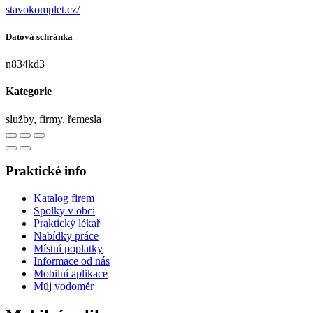
stavokomplet.cz/
Datová schránka
n834kd3
Kategorie
služby, firmy, řemesla
Praktické info
Katalog firem
Spolky v obci
Praktický lékař
Nabídky práce
Místní poplatky
Informace od nás
Mobilní aplikace
Můj vodoměr