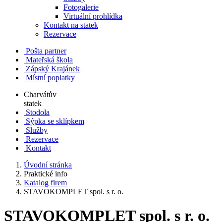
Fotogalerie
Virtuální prohlídka
Kontakt na statek
Rezervace
Pošta partner
Mateřská škola
Zápský Krajánek
Místní poplatky
Charvátův
statek
Stodola
Sýpka se sklípkem
Služby
Rezervace
Kontakt
Úvodní stránka
Praktické info
Katalog firem
STAVOKOMPLET spol. s r. o.
STAVOKOMPLET spol. s r. o.