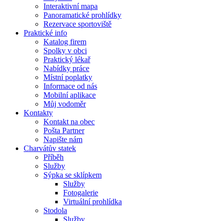
Interaktivní mapa
Panoramatické prohlídky
Rezervace sportoviště
Praktické info
Katalog firem
Spolky v obci
Praktický lékař
Nabídky práce
Místní poplatky
Informace od nás
Mobilní aplikace
Můj vodoměr
Kontakty
Kontakt na obec
Pošta Partner
Napište nám
Charvátův statek
Příběh
Služby
Sýpka se sklípkem
Služby
Fotogalerie
Virtuální prohlídka
Stodola
Služby