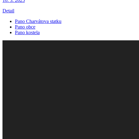
10. 3.
2025
Detail
Pano Charvátova statku
Pano obce
Pano kostela