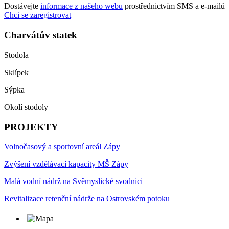
Dostávejte
informace z našeho webu
prostřednictvím SMS a e-mailů
Chci se zaregistrovat
Charvátův statek
Stodola
Sklípek
Sýpka
Okolí stodoly
PROJEKTY
Volnočasový a sportovní areál Zápy
Zvýšení vzdělávací kapacity MŠ Zápy
Malá vodní nádrž na Svěmyslické svodnici
Revitalizace retenční nádrže na Ostrovském potoku