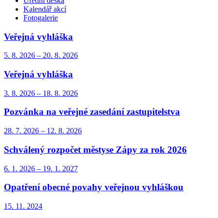
Úřední deska
Kalendář akcí
Fotogalerie
Veřejná vyhláška
5. 8.
2026
–
20. 8.
2026
Veřejná vyhláška
3. 8.
2026
–
18. 8.
2026
Pozvánka na veřejné zasedání zastupitelstva
28. 7.
2026
–
12. 8.
2026
Schválený rozpočet městyse Zápy za rok 2026
6. 1.
2026
–
19. 1.
2027
Opatření obecné povahy veřejnou vyhláškou
15. 11.
2024