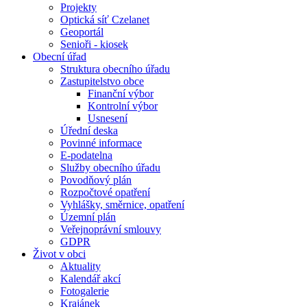
Projekty
Optická síť Czelanet
Geoportál
Senioři - kiosek
Obecní úřad
Struktura obecního úřadu
Zastupitelstvo obce
Finanční výbor
Kontrolní výbor
Usnesení
Úřední deska
Povinné informace
E-podatelna
Služby obecního úřadu
Povodňový plán
Rozpočtové opatření
Vyhlášky, směrnice, opatření
Územní plán
Veřejnoprávní smlouvy
GDPR
Život v obci
Aktuality
Kalendář akcí
Fotogalerie
Krajánek