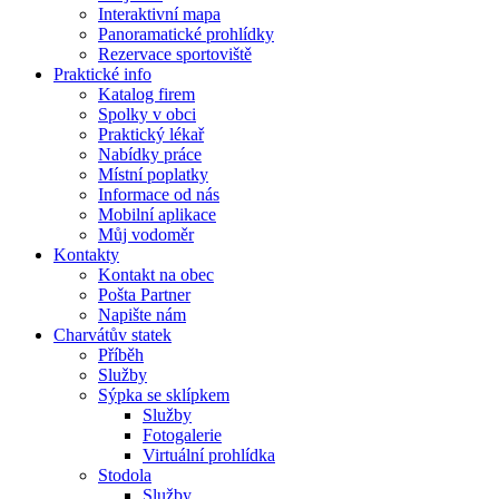
Interaktivní mapa
Panoramatické prohlídky
Rezervace sportoviště
Praktické info
Katalog firem
Spolky v obci
Praktický lékař
Nabídky práce
Místní poplatky
Informace od nás
Mobilní aplikace
Můj vodoměr
Kontakty
Kontakt na obec
Pošta Partner
Napište nám
Charvátův statek
Příběh
Služby
Sýpka se sklípkem
Služby
Fotogalerie
Virtuální prohlídka
Stodola
Služby