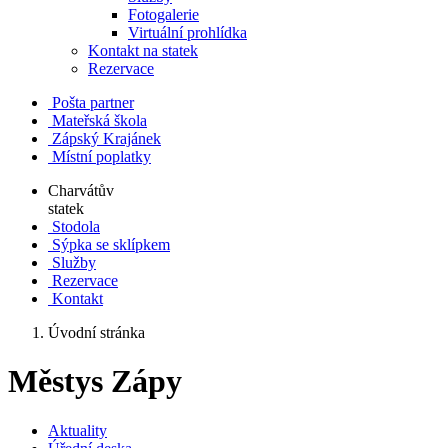
Fotogalerie
Virtuální prohlídka
Kontakt na statek
Rezervace
Pošta partner
Mateřská škola
Zápský Krajánek
Místní poplatky
Charvátův
statek
Stodola
Sýpka se sklípkem
Služby
Rezervace
Kontakt
Úvodní stránka
Městys Zápy
Aktuality