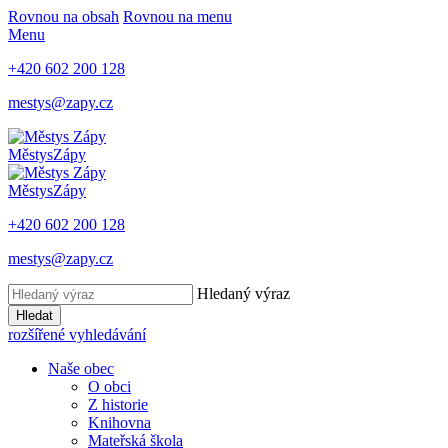
Rovnou na obsah
Rovnou na menu
Menu
+420 602 200 128
mestys@zapy.cz
Městys
Zápy
Městys
Zápy
+420 602 200 128
mestys@zapy.cz
Hledaný výraz
Hledat
rozšířené vyhledávání
Naše obec
O obci
Z historie
Knihovna
Mateřská škola