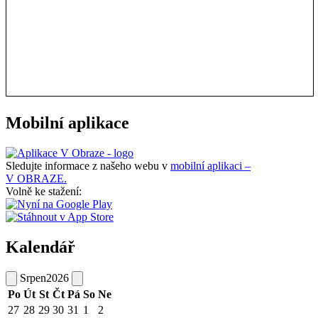
Mobilní aplikace
Sledujte informace z našeho webu v
mobilní aplikaci –
V OBRAZE.
Volně ke stažení:
Kalendář
Srpen
2026
Po
Út
St
Čt
Pá
So
Ne
27
28
29
30
31
1
2