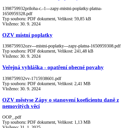
1398759932priloha-c.-1---zapy-mistni-poplatky-platna-
1650959328.pdf
Typ souboru: PDF dokument, Velikost: 59,85 kB
Vloženo:
30. 9. 2024
OZV místní poplatky
1398759932ozv---mistni-poplatky---zapy-platna-1650959308.pdf
Typ souboru: PDF dokument, Velikost: 241,48 kB
Vloženo:
30. 9. 2024
Veřejná vyhláška - opatření obecné povahy
1398759932vv-1715938601.pdf
Typ souboru: PDF dokument, Velikost: 2,41 MB
Vloženo:
30. 9. 2024
OZV městyse Zápy o stanovení koeficientu daně z
nemovitých věcí
OOP_.pdf
Typ souboru: PDF dokument, Velikost: 1,13 MB
Vloženo:
31. 1. 2025