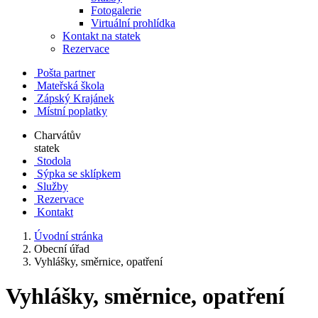
Fotogalerie
Virtuální prohlídka
Kontakt na statek
Rezervace
Pošta partner
Mateřská škola
Zápský Krajánek
Místní poplatky
Charvátův
statek
Stodola
Sýpka se sklípkem
Služby
Rezervace
Kontakt
Úvodní stránka
Obecní úřad
Vyhlášky, směrnice, opatření
Vyhlášky, směrnice, opatření