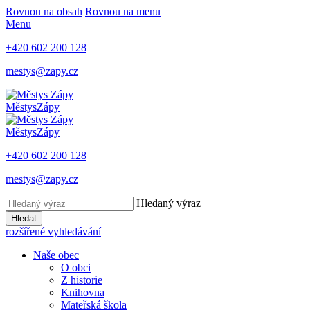
Rovnou na obsah
Rovnou na menu
Menu
+420 602 200 128
mestys@zapy.cz
Městys
Zápy
Městys
Zápy
+420 602 200 128
mestys@zapy.cz
Hledaný výraz
Hledat
rozšířené vyhledávání
Naše obec
O obci
Z historie
Knihovna
Mateřská škola