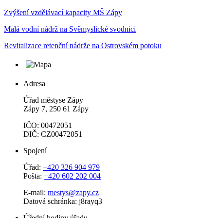
Zvýšení vzdělávací kapacity MŠ Zápy
Malá vodní nádrž na Svěmyslické svodnici
Revitalizace retenční nádrže na Ostrovském potoku
Adresa
Úřad městyse Zápy
Zápy 7, 250 61 Zápy
IČO: 00472051
DIČ: CZ00472051
Spojení
Úřad:
+420 326 904 979
Pošta:
+420 602 202 004
E-mail:
mestys@zapy.cz
Datová schránka: j8rayq3
Úřední hodiny úřadu