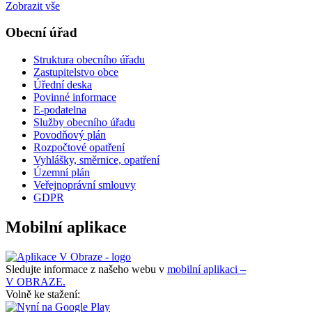
Zobrazit vše
Obecní úřad
Struktura obecního úřadu
Zastupitelstvo obce
Úřední deska
Povinné informace
E-podatelna
Služby obecního úřadu
Povodňový plán
Rozpočtové opatření
Vyhlášky, směrnice, opatření
Územní plán
Veřejnoprávní smlouvy
GDPR
Mobilní aplikace
Sledujte informace z našeho webu v
mobilní aplikaci –
V OBRAZE.
Volně ke stažení: