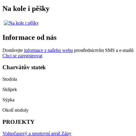
Na kole i pěšky
Informace od nás
Dostávejte
informace z našeho webu
prostřednictvím SMS a e-mailů
Chci se zaregistrovat
Charvátův statek
Stodola
Sklípek
Sýpka
Okolí stodoly
PROJEKTY
Volnočasový a sportovní areál Zápy