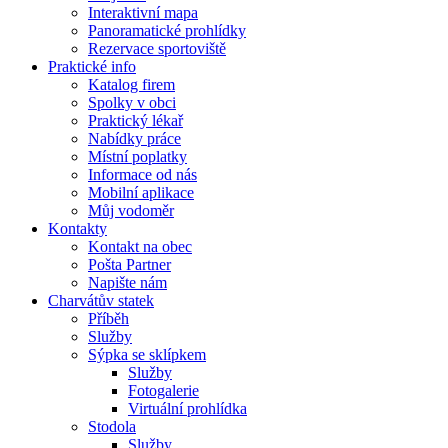
Interaktivní mapa
Panoramatické prohlídky
Rezervace sportoviště
Praktické info
Katalog firem
Spolky v obci
Praktický lékař
Nabídky práce
Místní poplatky
Informace od nás
Mobilní aplikace
Můj vodoměr
Kontakty
Kontakt na obec
Pošta Partner
Napište nám
Charvátův statek
Příběh
Služby
Sýpka se sklípkem
Služby
Fotogalerie
Virtuální prohlídka
Stodola
Služby