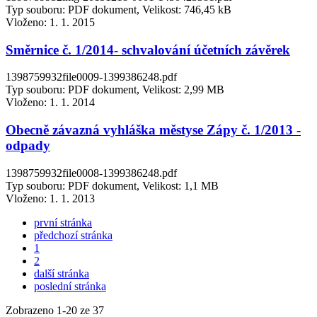
Typ souboru: PDF dokument, Velikost: 746,45 kB
Vloženo:
1. 1. 2015
Směrnice č. 1/2014- schvalování účetních závěrek
1398759932file0009-1399386248.pdf
Typ souboru: PDF dokument, Velikost: 2,99 MB
Vloženo:
1. 1. 2014
Obecně závazná vyhláška městyse Zápy č. 1/2013 -
odpady
1398759932file0008-1399386248.pdf
Typ souboru: PDF dokument, Velikost: 1,1 MB
Vloženo:
1. 1. 2013
první stránka
předchozí stránka
1
2
další stránka
poslední stránka
Zobrazeno
1
-
20
ze 37