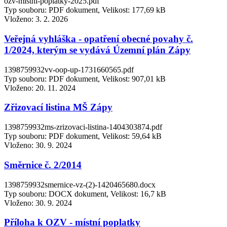
ozv-mistni-poplatky-2025.pdf
Typ souboru: PDF dokument, Velikost: 177,69 kB
Vloženo:
3. 2. 2026
Veřejná vyhláška - opatření obecné povahy č.
1/2024, kterým se vydává Územní plán Zápy
1398759932vv-oop-up-1731660565.pdf
Typ souboru: PDF dokument, Velikost: 907,01 kB
Vloženo:
20. 11. 2024
Zřizovací listina MŠ Zápy
1398759932ms-zrizovaci-listina-1404303874.pdf
Typ souboru: PDF dokument, Velikost: 59,64 kB
Vloženo:
30. 9. 2024
Směrnice č. 2/2014
1398759932smernice-vz-(2)-1420465680.docx
Typ souboru: DOCX dokument, Velikost: 16,7 kB
Vloženo:
30. 9. 2024
Příloha k OZV - místní poplatky