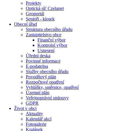
Projekty
Optická síť Czelanet
Geoportál
Senioři - kiosek
Obecní úřad
Struktura obecního úřadu
Zastupitelstvo obce
Finanční výbor
Kontrolní výbor
Usnesení
Úřední deska
Povinné informace
E-podatelna
Služby obecního úřadu
Povodňový plán
Rozpočtové opatření
Vyhlášky, směrnice, opatření
Územní plán
Veřejnoprávní smlouvy
GDPR
Život v obci
Aktuality
Kalendář akcí
Fotogalerie
Krajánek