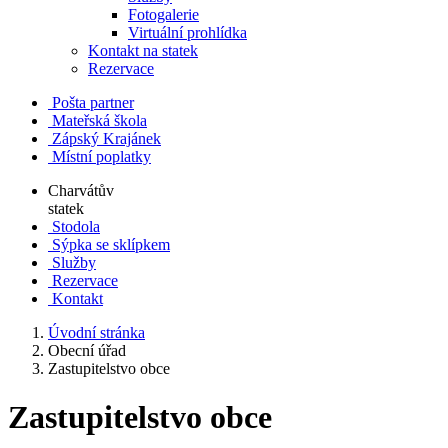
Fotogalerie
Virtuální prohlídka
Kontakt na statek
Rezervace
Pošta partner
Mateřská škola
Zápský Krajánek
Místní poplatky
Charvátův
statek
Stodola
Sýpka se sklípkem
Služby
Rezervace
Kontakt
Úvodní stránka
Obecní úřad
Zastupitelstvo obce
Zastupitelstvo obce