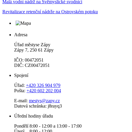
Malá vodní nádrž na Svěmyslické svodnici
Revitalizace retenční nádrže na Ostrovském potoku
Adresa
Úřad městyse Zápy
Zápy 7, 250 61 Zápy
IČO: 00472051
DIČ: CZ00472051
Spojení
Úřad:
+420 326 904 979
Pošta:
+420 602 202 004
E-mail:
mestys@zapy.cz
Datová schránka: j8rayq3
Úřední hodiny úřadu
Pondělí 8:00 - 12:00 a 13:00 - 17:00
Úterý 8:00 - 12:00