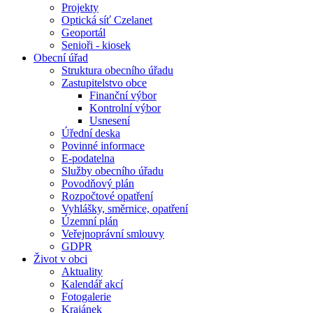
Projekty
Optická síť Czelanet
Geoportál
Senioři - kiosek
Obecní úřad
Struktura obecního úřadu
Zastupitelstvo obce
Finanční výbor
Kontrolní výbor
Usnesení
Úřední deska
Povinné informace
E-podatelna
Služby obecního úřadu
Povodňový plán
Rozpočtové opatření
Vyhlášky, směrnice, opatření
Územní plán
Veřejnoprávní smlouvy
GDPR
Život v obci
Aktuality
Kalendář akcí
Fotogalerie
Krajánek