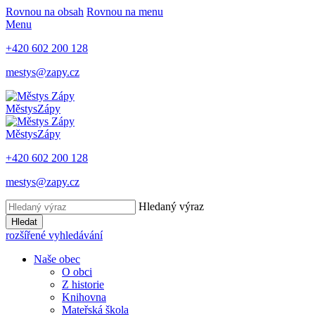
Rovnou na obsah
Rovnou na menu
Menu
+420 602 200 128
mestys@zapy.cz
Městys
Zápy
Městys
Zápy
+420 602 200 128
mestys@zapy.cz
Hledaný výraz
Hledat
rozšířené vyhledávání
Naše obec
O obci
Z historie
Knihovna
Mateřská škola