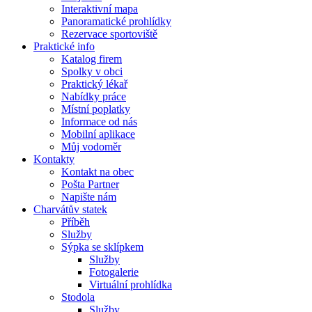
Interaktivní mapa
Panoramatické prohlídky
Rezervace sportoviště
Praktické info
Katalog firem
Spolky v obci
Praktický lékař
Nabídky práce
Místní poplatky
Informace od nás
Mobilní aplikace
Můj vodoměr
Kontakty
Kontakt na obec
Pošta Partner
Napište nám
Charvátův statek
Příběh
Služby
Sýpka se sklípkem
Služby
Fotogalerie
Virtuální prohlídka
Stodola
Služby