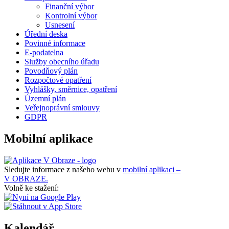
Finanční výbor
Kontrolní výbor
Usnesení
Úřední deska
Povinné informace
E-podatelna
Služby obecního úřadu
Povodňový plán
Rozpočtové opatření
Vyhlášky, směrnice, opatření
Územní plán
Veřejnoprávní smlouvy
GDPR
Mobilní aplikace
Sledujte informace z našeho webu v
mobilní aplikaci –
V OBRAZE.
Volně ke stažení:
Kalendář