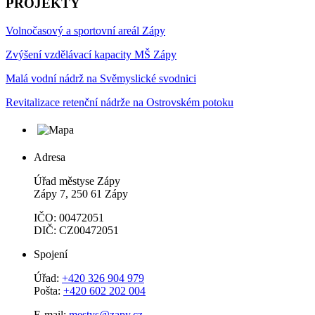
PROJEKTY
Volnočasový a sportovní areál Zápy
Zvýšení vzdělávací kapacity MŠ Zápy
Malá vodní nádrž na Svěmyslické svodnici
Revitalizace retenční nádrže na Ostrovském potoku
Adresa
Úřad městyse Zápy
Zápy 7, 250 61 Zápy
IČO: 00472051
DIČ: CZ00472051
Spojení
Úřad:
+420 326 904 979
Pošta:
+420 602 202 004
E-mail:
mestys@zapy.cz