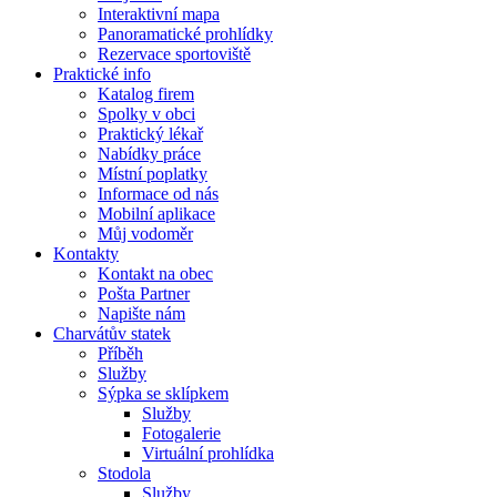
Interaktivní mapa
Panoramatické prohlídky
Rezervace sportoviště
Praktické info
Katalog firem
Spolky v obci
Praktický lékař
Nabídky práce
Místní poplatky
Informace od nás
Mobilní aplikace
Můj vodoměr
Kontakty
Kontakt na obec
Pošta Partner
Napište nám
Charvátův statek
Příběh
Služby
Sýpka se sklípkem
Služby
Fotogalerie
Virtuální prohlídka
Stodola
Služby