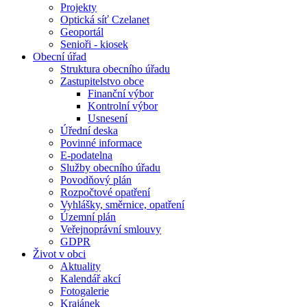
Projekty
Optická síť Czelanet
Geoportál
Senioři - kiosek
Obecní úřad
Struktura obecního úřadu
Zastupitelstvo obce
Finanční výbor
Kontrolní výbor
Usnesení
Úřední deska
Povinné informace
E-podatelna
Služby obecního úřadu
Povodňový plán
Rozpočtové opatření
Vyhlášky, směrnice, opatření
Územní plán
Veřejnoprávní smlouvy
GDPR
Život v obci
Aktuality
Kalendář akcí
Fotogalerie
Krajánek