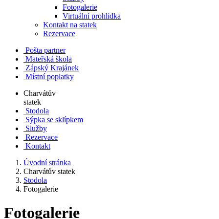
Fotogalerie
Virtuální prohlídka
Kontakt na statek
Rezervace
Pošta partner
Mateřská škola
Zápský Krajánek
Místní poplatky
Charvátův
statek
Stodola
Sýpka se sklípkem
Služby
Rezervace
Kontakt
Úvodní stránka
Charvátův statek
Stodola
Fotogalerie
Fotogalerie