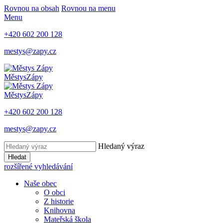
Rovnou na obsah
Rovnou na menu
Menu
+420 602 200 128
mestys@zapy.cz
Městys
Zápy
Městys
Zápy
+420 602 200 128
mestys@zapy.cz
Hledaný výraz
Hledat
rozšířené vyhledávání
Naše obec
O obci
Z historie
Knihovna
Mateřská škola