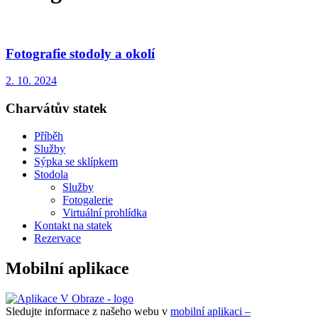
Fotografie stodoly a okolí
2. 10. 2024
Charvátův statek
Příběh
Služby
Sýpka se sklípkem
Stodola
Služby
Fotogalerie
Virtuální prohlídka
Kontakt na statek
Rezervace
Mobilní aplikace
Sledujte informace z našeho webu v
mobilní aplikaci –