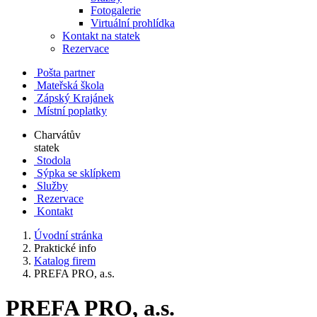
Fotogalerie
Virtuální prohlídka
Kontakt na statek
Rezervace
Pošta partner
Mateřská škola
Zápský Krajánek
Místní poplatky
Charvátův
statek
Stodola
Sýpka se sklípkem
Služby
Rezervace
Kontakt
Úvodní stránka
Praktické info
Katalog firem
PREFA PRO, a.s.
PREFA PRO, a.s.