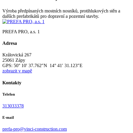
Výroba předpínaných mostních nosníků, protihlukových stěn a
dalších prefabrikátů pro dopravní a pozemní stavby.
PREFA PRO, a.s. 1
Adresa
Královická 267
25061 Zápy
GPS:
50° 10′ 37.762″N 14° 41′ 31.123″E
zobrazit v mapě
Kontakty
Telefon
313033378
E-mail
prefa-pro@vinci-construction.com