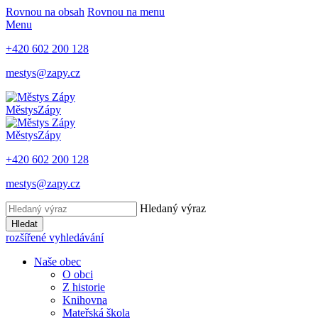
Rovnou na obsah
Rovnou na menu
Menu
+420 602 200 128
mestys@zapy.cz
Městys
Zápy
Městys
Zápy
+420 602 200 128
mestys@zapy.cz
Hledaný výraz
Hledat
rozšířené vyhledávání
Naše obec
O obci
Z historie
Knihovna
Mateřská škola