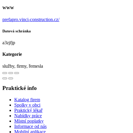
WWW
prefapro.vinci-construction.cz/
Datová schránka
a3zjfjp
Kategorie
služby, firmy, řemesla
Praktické info
Katalog firem
Spolky v obci
Praktický lékař
Nabídky práce
Místní poplatky
Informace od nás
Mobilní aplikace