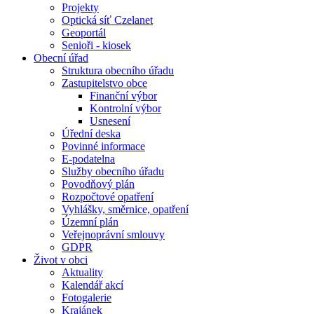
Projekty
Optická síť Czelanet
Geoportál
Senioři - kiosek
Obecní úřad
Struktura obecního úřadu
Zastupitelstvo obce
Finanční výbor
Kontrolní výbor
Usnesení
Úřední deska
Povinné informace
E-podatelna
Služby obecního úřadu
Povodňový plán
Rozpočtové opatření
Vyhlášky, směrnice, opatření
Územní plán
Veřejnoprávní smlouvy
GDPR
Život v obci
Aktuality
Kalendář akcí
Fotogalerie
Krajánek