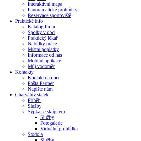
Interaktivní mapa
Panoramatické prohlídky
Rezervace sportoviště
Praktické info
Katalog firem
Spolky v obci
Praktický lékař
Nabídky práce
Místní poplatky
Informace od nás
Mobilní aplikace
Můj vodoměr
Kontakty
Kontakt na obec
Pošta Partner
Napište nám
Charvátův statek
Příběh
Služby
Sýpka se sklípkem
Služby
Fotogalerie
Virtuální prohlídka
Stodola
Služby