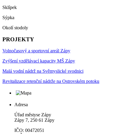
Sklípek
Sýpka
Okolí stodoly
PROJEKTY
Volnočasový a sportovní areál Zápy
Zvýšení vzdělávací kapacity MŠ Zápy
Malá vodní nádrž na Svěmyslické svodnici
Revitalizace retenční nádrže na Ostrovském potoku
Adresa
Úřad městyse Zápy
Zápy 7, 250 61 Zápy
IČO: 00472051