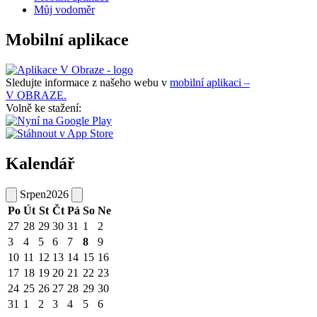
Můj vodoměr
Mobilní aplikace
Sledujte informace z našeho webu v
mobilní aplikaci –
V OBRAZE.
Volně ke stažení:
Kalendář
Srpen
2026
Po
Út
St
Čt
Pá
So
Ne
27
28
29
30
31
1
2
3
4
5
6
7
8
9
10
11
12
13
14
15
16
17
18
19
20
21
22
23
24
25
26
27
28
29
30
31
1
2
3
4
5
6