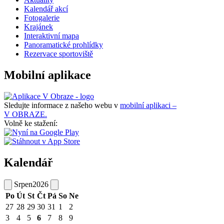
Kalendář akcí
Fotogalerie
Krajánek
Interaktivní mapa
Panoramatické prohlídky
Rezervace sportoviště
Mobilní aplikace
Sledujte informace z našeho webu v
mobilní aplikaci –
V OBRAZE.
Volně ke stažení:
Kalendář
Srpen
2026
Po
Út
St
Čt
Pá
So
Ne
27
28
29
30
31
1
2
3
4
5
6
7
8
9