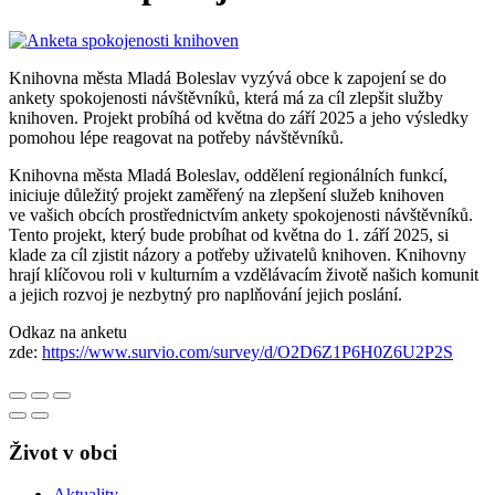
Knihovna města Mladá Boleslav vyzývá obce k zapojení se do
ankety spokojenosti návštěvníků, která má za cíl zlepšit služby
knihoven. Projekt probíhá od května do září 2025 a jeho výsledky
pomohou lépe reagovat na potřeby návštěvníků.
Knihovna města Mladá Boleslav, oddělení regionálních funkcí,
iniciuje důležitý projekt zaměřený na zlepšení služeb knihoven
ve vašich obcích prostřednictvím ankety spokojenosti návštěvníků.
Tento projekt, který bude probíhat od května do 1. září 2025, si
klade za cíl zjistit názory a potřeby uživatelů knihoven. Knihovny
hrají klíčovou roli v kulturním a vzdělávacím životě našich komunit
a jejich rozvoj je nezbytný pro naplňování jejich poslání.
Odkaz na anketu
zde:
https://www.survio.com/survey/d/O2D6Z1P6H0Z6U2P2S
Život v obci
Aktuality