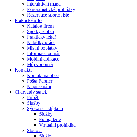
Interaktivní mapa
Panoramatické prohlídky
Rezervace sportoviště
Praktické info
Katalog firem
Spolky v obci
Praktický lékař
Nabídky práce
Místní poplatky
Informace od nás
Mobilní aplikace
Můj vodoměr
Kontakty
Kontakt na obec
Pošta Partner
Napište nám
Charvátův statek
Příběh
Služby
Sýpka se sklípkem
Služby
Fotogalerie
Virtuální prohlídka
Stodola
Služby