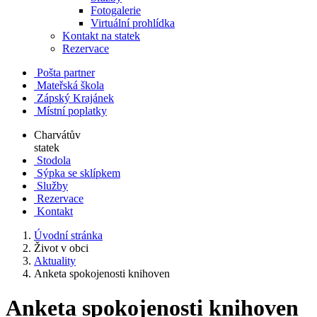
Fotogalerie
Virtuální prohlídka
Kontakt na statek
Rezervace
Pošta partner
Mateřská škola
Zápský Krajánek
Místní poplatky
Charvátův
statek
Stodola
Sýpka se sklípkem
Služby
Rezervace
Kontakt
Úvodní stránka
Život v obci
Aktuality
Anketa spokojenosti knihoven
Anketa spokojenosti knihoven