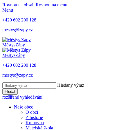
Rovnou na obsah
Rovnou na menu
Menu
+420 602 200 128
mestys@zapy.cz
Městys
Zápy
Městys
Zápy
+420 602 200 128
mestys@zapy.cz
Hledaný výraz
Hledat
rozšířené vyhledávání
Naše obec
O obci
Z historie
Knihovna
Mateřská škola