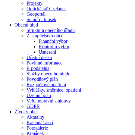
Projekty
Optická síť Czelanet
Geoportál
Senioři - kiosek
Obecní úřad
Struktura obecního úřadu
Zastupitelstvo obce
Finanční výbor
Kontrolní výbor
Usnesení
Úřední deska
Povinné informace
E-podatelna
Služby obecního úřadu
Povodňový plán
Rozpočtové opatření
Vyhlášky, směrnice, opatření
Územní plán
Veřejnoprávní smlouvy
GDPR
Život v obci
Aktuality
Kalendář akcí
Fotogalerie
Krajánek