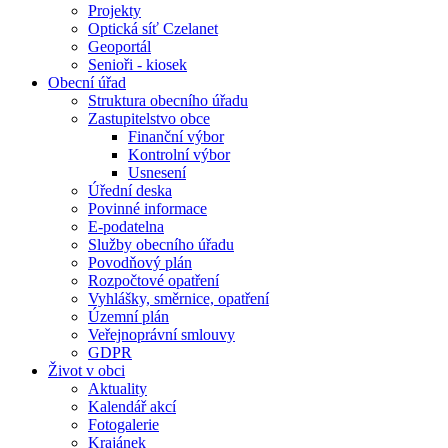
Projekty
Optická síť Czelanet
Geoportál
Senioři - kiosek
Obecní úřad
Struktura obecního úřadu
Zastupitelstvo obce
Finanční výbor
Kontrolní výbor
Usnesení
Úřední deska
Povinné informace
E-podatelna
Služby obecního úřadu
Povodňový plán
Rozpočtové opatření
Vyhlášky, směrnice, opatření
Územní plán
Veřejnoprávní smlouvy
GDPR
Život v obci
Aktuality
Kalendář akcí
Fotogalerie
Krajánek