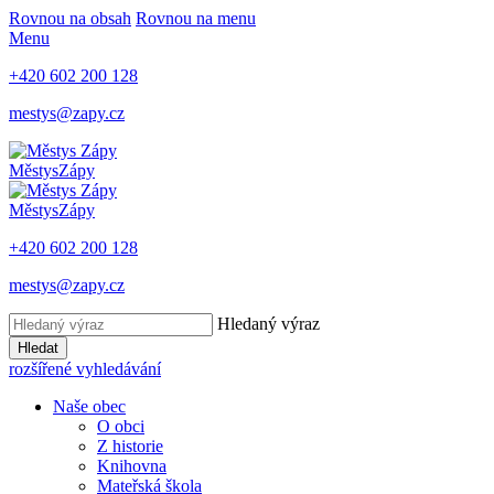
Rovnou na obsah
Rovnou na menu
Menu
+420 602 200 128
mestys@zapy.cz
Městys
Zápy
Městys
Zápy
+420 602 200 128
mestys@zapy.cz
Hledaný výraz
Hledat
rozšířené vyhledávání
Naše obec
O obci
Z historie
Knihovna
Mateřská škola