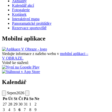
Aktuality
Kalendář akcí
Fotogalerie
Krajánek
Interaktivní mapa
Panoramatické prohlídky
Rezervace sportoviště
Mobilní aplikace
Sledujte informace z našeho webu v
mobilní aplikaci –
V OBRAZE.
Volně ke stažení:
Kalendář
Srpen
2026
Po
Út
St
Čt
Pá
So
Ne
27
28
29
30
31
1
2
3
4
5
6
7
8
9