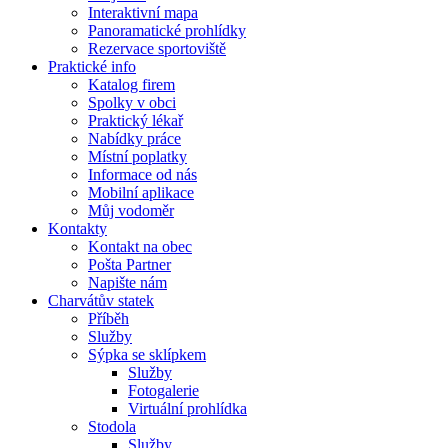
Interaktivní mapa
Panoramatické prohlídky
Rezervace sportoviště
Praktické info
Katalog firem
Spolky v obci
Praktický lékař
Nabídky práce
Místní poplatky
Informace od nás
Mobilní aplikace
Můj vodoměr
Kontakty
Kontakt na obec
Pošta Partner
Napište nám
Charvátův statek
Příběh
Služby
Sýpka se sklípkem
Služby
Fotogalerie
Virtuální prohlídka
Stodola
Služby