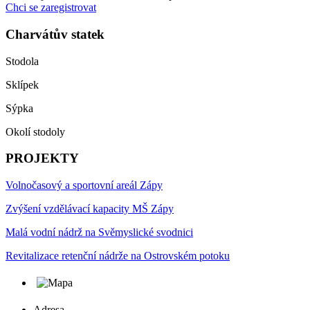
Chci se zaregistrovat
Charvátův statek
Stodola
Sklípek
Sýpka
Okolí stodoly
PROJEKTY
Volnočasový a sportovní areál Zápy
Zvýšení vzdělávací kapacity MŠ Zápy
Malá vodní nádrž na Svěmyslické svodnici
Revitalizace retenční nádrže na Ostrovském potoku
Adresa