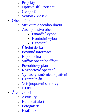
Projekty
Optická síť Czelanet
Geoportál
Senioři - kiosek
Obecní úřad
Struktura obecního úřadu
Zastupitelstvo obce
Finanční výbor
Kontrolní výbor
Usnesení
Úřední deska
Povinné informace
E-podatelna
Služby obecního úřadu
Povodňový plán
Rozpočtové opatření
Vyhlášky, směrnice, opatření
Územní plán
Veřejnoprávní smlouvy
GDPR
Život v obci
Aktuality
Kalendář akcí
Fotogalerie
Krajánek