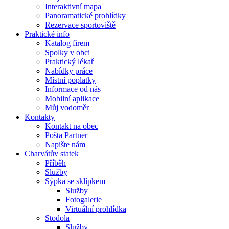
Interaktivní mapa
Panoramatické prohlídky
Rezervace sportoviště
Praktické info
Katalog firem
Spolky v obci
Praktický lékař
Nabídky práce
Místní poplatky
Informace od nás
Mobilní aplikace
Můj vodoměr
Kontakty
Kontakt na obec
Pošta Partner
Napište nám
Charvátův statek
Příběh
Služby
Sýpka se sklípkem
Služby
Fotogalerie
Virtuální prohlídka
Stodola
Služby