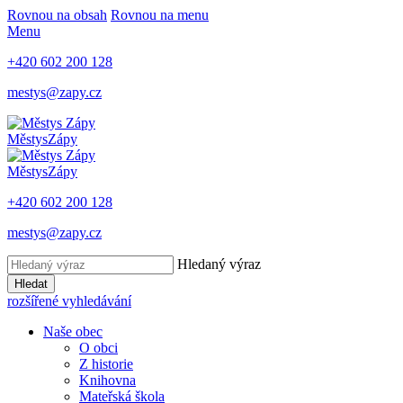
Rovnou na obsah
Rovnou na menu
Menu
+420 602 200 128
mestys@zapy.cz
Městys
Zápy
Městys
Zápy
+420 602 200 128
mestys@zapy.cz
Hledaný výraz
Hledat
rozšířené vyhledávání
Naše obec
O obci
Z historie
Knihovna
Mateřská škola