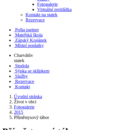
Fotogalerie
Virtuální prohlídka
Kontakt na statek
Rezervace
Pošta partner
Mateřská škola
Zápský Krajánek
Místní poplatky
Charvátův
statek
Stodola
Sýpka se sklípkem
Služby
Rezervace
Kontakt
Úvodní stránka
Život v obci
Fotogalerie
2015
Příměstysový tábor