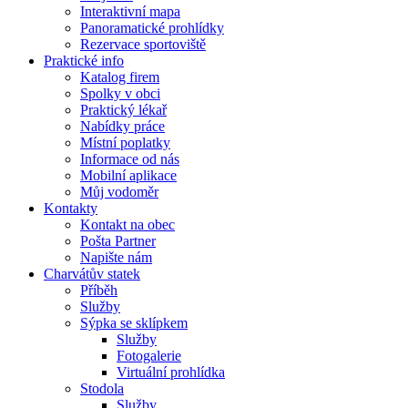
Interaktivní mapa
Panoramatické prohlídky
Rezervace sportoviště
Praktické info
Katalog firem
Spolky v obci
Praktický lékař
Nabídky práce
Místní poplatky
Informace od nás
Mobilní aplikace
Můj vodoměr
Kontakty
Kontakt na obec
Pošta Partner
Napište nám
Charvátův statek
Příběh
Služby
Sýpka se sklípkem
Služby
Fotogalerie
Virtuální prohlídka
Stodola
Služby