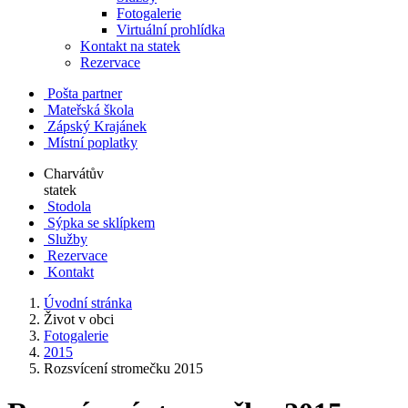
Fotogalerie
Virtuální prohlídka
Kontakt na statek
Rezervace
Pošta partner
Mateřská škola
Zápský Krajánek
Místní poplatky
Charvátův
statek
Stodola
Sýpka se sklípkem
Služby
Rezervace
Kontakt
Úvodní stránka
Život v obci
Fotogalerie
2015
Rozsvícení stromečku 2015