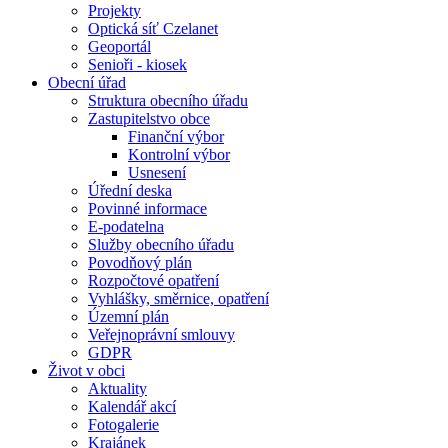
Projekty
Optická síť Czelanet
Geoportál
Senioři - kiosek
Obecní úřad
Struktura obecního úřadu
Zastupitelstvo obce
Finanční výbor
Kontrolní výbor
Usnesení
Úřední deska
Povinné informace
E-podatelna
Služby obecního úřadu
Povodňový plán
Rozpočtové opatření
Vyhlášky, směrnice, opatření
Územní plán
Veřejnoprávní smlouvy
GDPR
Život v obci
Aktuality
Kalendář akcí
Fotogalerie
Krajánek