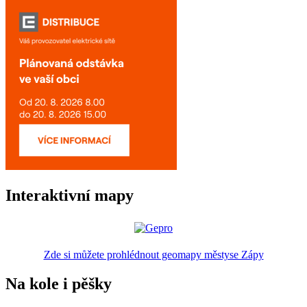
Interaktivní mapy
Zde si můžete prohlédnout geomapy městyse Zápy
Na kole i pěšky