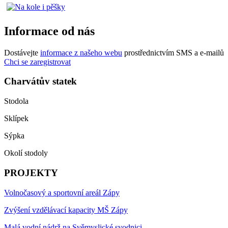
Informace od nás
Dostávejte
informace z našeho webu
prostřednictvím SMS a e-mailů
Chci se zaregistrovat
Charvátův statek
Stodola
Sklípek
Sýpka
Okolí stodoly
PROJEKTY
Volnočasový a sportovní areál Zápy
Zvýšení vzdělávací kapacity MŠ Zápy
Malá vodní nádrž na Svěmyslické svodnici