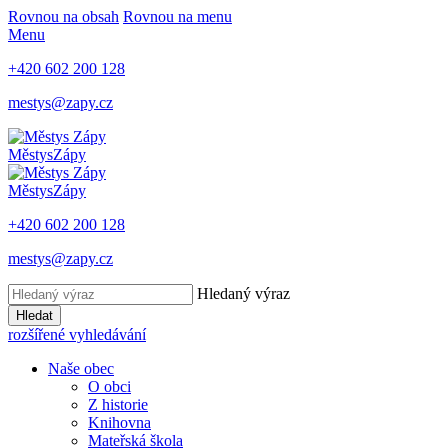
Rovnou na obsah
Rovnou na menu
Menu
+420 602 200 128
mestys@zapy.cz
Městys
Zápy
Městys
Zápy
+420 602 200 128
mestys@zapy.cz
Hledaný výraz
Hledat
rozšířené vyhledávání
Naše obec
O obci
Z historie
Knihovna
Mateřská škola