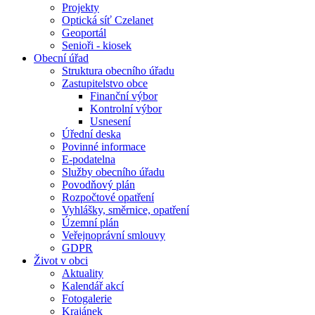
Projekty
Optická síť Czelanet
Geoportál
Senioři - kiosek
Obecní úřad
Struktura obecního úřadu
Zastupitelstvo obce
Finanční výbor
Kontrolní výbor
Usnesení
Úřední deska
Povinné informace
E-podatelna
Služby obecního úřadu
Povodňový plán
Rozpočtové opatření
Vyhlášky, směrnice, opatření
Územní plán
Veřejnoprávní smlouvy
GDPR
Život v obci
Aktuality
Kalendář akcí
Fotogalerie
Krajánek