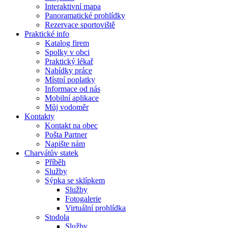
Interaktivní mapa
Panoramatické prohlídky
Rezervace sportoviště
Praktické info
Katalog firem
Spolky v obci
Praktický lékař
Nabídky práce
Místní poplatky
Informace od nás
Mobilní aplikace
Můj vodoměr
Kontakty
Kontakt na obec
Pošta Partner
Napište nám
Charvátův statek
Příběh
Služby
Sýpka se sklípkem
Služby
Fotogalerie
Virtuální prohlídka
Stodola
Služby