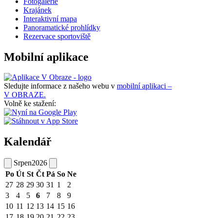
Fotogalerie
Krajánek
Interaktivní mapa
Panoramatické prohlídky
Rezervace sportoviště
Mobilní aplikace
Sledujte informace z našeho webu v
mobilní aplikaci –
V OBRAZE.
Volně ke stažení:
Kalendář
Srpen
2026
Po
Út
St
Čt
Pá
So
Ne
27
28
29
30
31
1
2
3
4
5
6
7
8
9
10
11
12
13
14
15
16
17
18
19
20
21
22
23