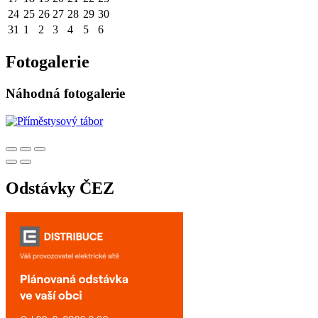
24
25
26
27
28
29
30
31
1
2
3
4
5
6
Fotogalerie
Náhodná fotogalerie
Odstávky ČEZ