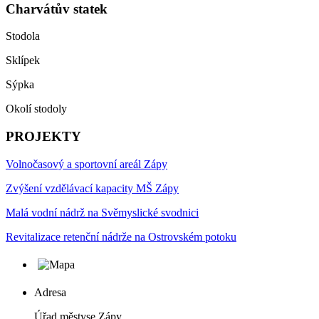
Charvátův statek
Stodola
Sklípek
Sýpka
Okolí stodoly
PROJEKTY
Volnočasový a sportovní areál Zápy
Zvýšení vzdělávací kapacity MŠ Zápy
Malá vodní nádrž na Svěmyslické svodnici
Revitalizace retenční nádrže na Ostrovském potoku
Adresa
Úřad městyse Zápy