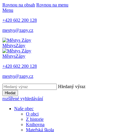
Rovnou na obsah
Rovnou na menu
Menu
+420 602 200 128
mestys@zapy.cz
Městys
Zápy
Městys
Zápy
+420 602 200 128
mestys@zapy.cz
Hledaný výraz
Hledat
rozšířené vyhledávání
Naše obec
O obci
Z historie
Knihovna
Mateřská škola