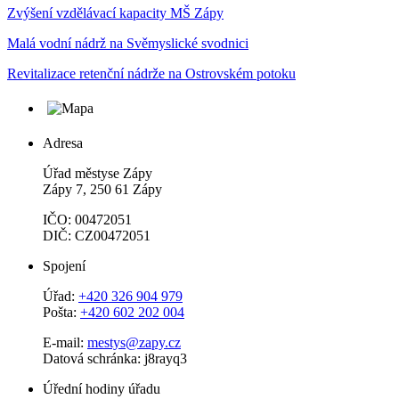
Zvýšení vzdělávací kapacity MŠ Zápy
Malá vodní nádrž na Svěmyslické svodnici
Revitalizace retenční nádrže na Ostrovském potoku
Adresa
Úřad městyse Zápy
Zápy 7, 250 61 Zápy
IČO: 00472051
DIČ: CZ00472051
Spojení
Úřad:
+420 326 904 979
Pošta:
+420 602 202 004
E-mail:
mestys@zapy.cz
Datová schránka: j8rayq3
Úřední hodiny úřadu