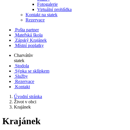
Fotogalerie
Virtuální prohlídka
Kontakt na statek
Rezervace
Pošta partner
Mateřská škola
Zápský Krajánek
Místní poplatky
Charvátův
statek
Stodola
Sýpka se sklípkem
Služby
Rezervace
Kontakt
Úvodní stránka
Život v obci
Krajánek
Krajánek