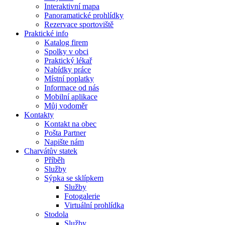
Interaktivní mapa
Panoramatické prohlídky
Rezervace sportoviště
Praktické info
Katalog firem
Spolky v obci
Praktický lékař
Nabídky práce
Místní poplatky
Informace od nás
Mobilní aplikace
Můj vodoměr
Kontakty
Kontakt na obec
Pošta Partner
Napište nám
Charvátův statek
Příběh
Služby
Sýpka se sklípkem
Služby
Fotogalerie
Virtuální prohlídka
Stodola
Služby