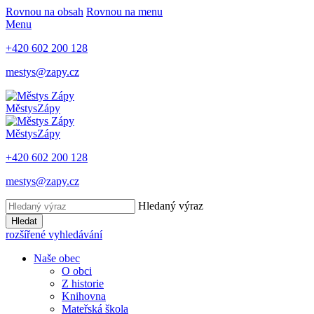
Rovnou na obsah
Rovnou na menu
Menu
+420 602 200 128
mestys@zapy.cz
Městys
Zápy
Městys
Zápy
+420 602 200 128
mestys@zapy.cz
Hledaný výraz
Hledat
rozšířené vyhledávání
Naše obec
O obci
Z historie
Knihovna
Mateřská škola