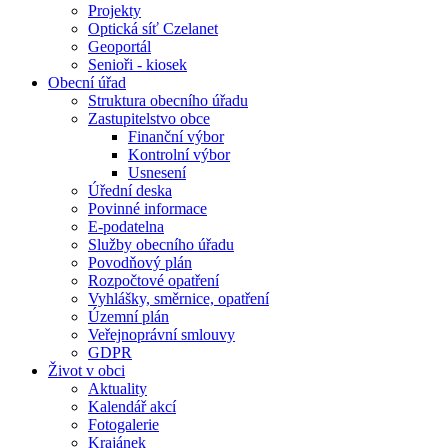
Projekty
Optická síť Czelanet
Geoportál
Senioři - kiosek
Obecní úřad
Struktura obecního úřadu
Zastupitelstvo obce
Finanční výbor
Kontrolní výbor
Usnesení
Úřední deska
Povinné informace
E-podatelna
Služby obecního úřadu
Povodňový plán
Rozpočtové opatření
Vyhlášky, směrnice, opatření
Územní plán
Veřejnoprávní smlouvy
GDPR
Život v obci
Aktuality
Kalendář akcí
Fotogalerie
Krajánek